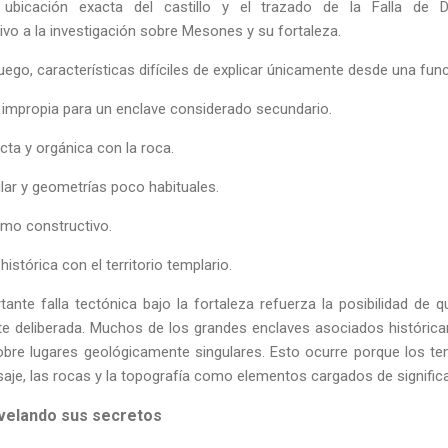
a ubicación exacta del castillo y el trazado de la Falla de
vo a la investigación sobre Mesones y su fortaleza.
luego, características difíciles de explicar únicamente desde una func
impropia para un enclave considerado secundario.
cta y orgánica con la roca.
lar y geometrías poco habituales.
mo constructivo.
histórica con el territorio templario.
ante falla tectónica bajo la fortaleza refuerza la posibilidad de
te deliberada. Muchos de los grandes enclaves asociados históric
obre lugares geológicamente singulares. Esto ocurre porque los t
saje, las rocas y la topografía como elementos cargados de signific
evelando sus secretos