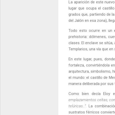
La aparición de este nuevo
lugar que ocupa el castil
grados que, partiendo de l
del Jalón en esa zona), lle
Todo esto ocurre en un e
prehistoria: dólmenes, cu
clases. El enclave se sitúa
Templarios, una vía que en
En este lugar, pues, donde
fortaleza, convirtiéndola 
arquitectura, simbolismo, h
el mundo: el castillo de Me
manera deliberada por sus 
Como bien decía Eloy e
emplazamientos celtas, con 
telúricas…”
. La combinació
sustratos férricos conviert