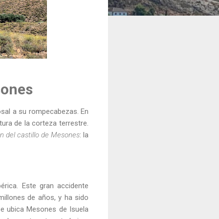
esones
losal a su rompecabezas. En
ura de la corteza terrestre.
en del castillo de Mesones
: la
bérica. Este gran accidente
millones de años, y ha sido
 se ubica Mesones de Isuela