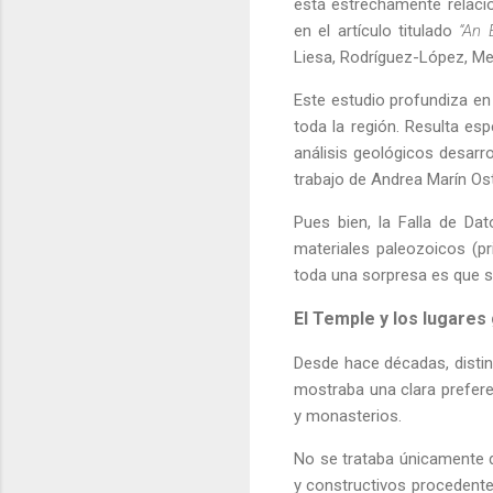
está estrechamente relaci
en el artículo titulado
“An 
Liesa, Rodríguez-López, Me
Este estudio profundiza en 
toda la región. Resulta esp
análisis geológicos desarr
trabajo de Andrea Marín Ost
Pues bien, la Falla de Dat
materiales paleozoicos (p
toda una sorpresa es que se
El Temple y los lugare
Desde hace décadas, distin
mostraba una clara prefere
y monasterios.
No se trataba únicamente d
y constructivos procedente