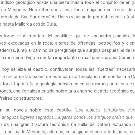
 indicio geológico añade una pieza más a todo el conjunto de eni
lo de Mesones. Nos referimos a esa línea imaginaria en forma de
a ermita de San Bartolomé de Ucero y pasando por este castillo (así
ga hasta Mallorca desde Culla.
ntorno —los montes del castillo— que se encuentra plagado de 
evas excavadas en la roca, altares de ofrendas, petroglifos y cie
, además, junto al camino de peregrinaje que surgiría después: el de 
 su momento llegó a ser tan importante o más que el propio Camino 
 hoy se alza el castillo, confluyeron todas las “fuerzas” necesar
en la mejor de las bases de este camino templario que conducía a 
istoria, topografía y geología convergen en un mismo punto, surge 
sones, una fortaleza erigida sobre una enorme cicatriz tectónica q
freires constructores.
n su novela sobre este castillo:
“Los lugares templarios sie
antiguos lugares sagrados…, lugares donde los antiguos creían que 
n de una gran fractura tectónica (la Falla de Datos) actuando 
e la colina de Mesones, además, en un gigantesco nodo telúrico; un