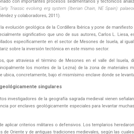
onado con importantes procesos sedimentarios y tectónicos analiza
Early Triassic evolving erg system (Iberian Chain, NE Spain): palaeo
léndez y colaboradores, 2011).
la evolución geológica de la Cordillera Ibérica y pone de manifiesto 
ecialmente significativo que uno de sus autores, Carlos L. Liesa, 
ollados específicamente en el sector de Mesones de Isuela, al igual
ariz sobre la inversión tectónica en este mismo sector.
os, que atraviesa el término de Mesones en el valle del Isuela, d
rincipalmente los montes de la Lezna) de la zona de materiales
 ubica, concretamente, bajo el mismísimo enclave donde se levanta e
s geológicamente singulares
tos investigadores de la geografía sagrada medieval vienen señala
ncia por enclaves geológicamente especiales para levantar muchas 
e aplicar criterios militares o defensivos. Los templarios heredar
s de Oriente y de antiguas tradiciones medievales, según las cuale