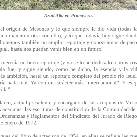
Azud Alta en Primavera.
el origen de Mesones y lo que siempre le dio vida (todas la
una manera u otra con ella), y lo que todavía hoy sigue dand
dediquemos también un amplio reportaje y conozcamos de paso 
ual, hasta nos pueden venir bien en un futuro.
 merecía un buen reportaje (y ya se lo he dedicado a otras co
ia fue, y sigue siendo, como he dicho, la esencia y la v
ás ambición, hasta un reportaje completo del propio río
Isuel
aría nada mal. Ya con un carácter más “internacional”. Y es 
vida”.
rco, actual presidente y encargado de las acequias de Meson
s
acequias, las escrituras de constitución de la Comunidad d
 Ordenanzas y Reglamentos del Sindicato del Jurado de Riego
de enero de 1972.
uas del libro de actas son de 1954, en ellas se refleja las cu