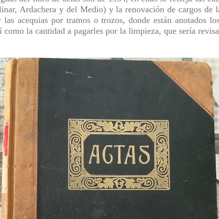
linar, Ardachera y del Medio) y la renovación de cargos de 
ar las acequias por tramos o trozos, donde están anotados lo
sí como la cantidad a pagarles por la limpieza, que sería revi