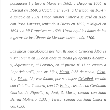
pobladores-) y tuvo a María en 1662, a Diego en 1664, a
Pascual en 1669, a Catalina en 1671, a Cristóbal en 1674 y
a Ignacio en 1681.
Diego Álbarez Cimorra
se casó en 1689
con Rosa Larraga, teniendo a Diego en 1692, a Miguel en
1694 y a Mª Francisca en 1698. Hasta aquí los datos de los
registros de los Álbarez de Mesones hasta el año 1700.
Las líneas genealógicas nos han llevado a
Cristóbal Álbarez
y Mª Lorente
en 33 ocasiones de media
(
el apellido Álbarez
-
y, lógicamente, el Lorente-
,
en el puesto nº 11
en cuanto a
“apariciones”
)
, por sus hijos,
María
, 0,66 de media,
Cleto
,
4, y
Diego
, 28
; este último,
por sus hijos:
Cristóbal
, casado
con Catalina Cimorra, con 17;
Isabel
, casada con Gerónimo
Guirlez, de Nigüella, 6;
José
, 3;
María
, casada con Juan
Benedí Molinero, 1,33; y
Teresa
, casada con Juan Cimorra
Gil, 0,33.