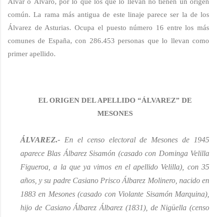
Alvar o Álvaro,
por lo que
los que lo llevan
no tienen
un origen
común
.
La rama más antigua de este linaje parece ser la de los
Álvarez de Asturias
. Ocupa el
puesto
número
1
6
entre los más
comunes de España, con
28
6.453
personas que lo llevan como
primer apellido.
EL ORIGEN DEL APELLIDO “
Á
LVAREZ” DE
MESONE
S
ÁLVAREZ.-
En el censo electoral de Mesones de 1945
aparece Blas
Álbarez
Sisamón
(casado con Dominga Velilla
Figueroa, a la que ya vimos en el apellido Velilla)
, con 35
años, y su padre Casiano Prisco
Álbarez
Molinero, nacido en
1883 en Mesones (casado con Violante
Sisamón
Marquina),
hijo de Casiano
Álbarez
Álbarez (1831)
, de
Nigüella
(censo