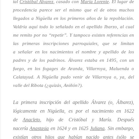
tal
Cristóbal Ál
v
arez
, casado con
María Lorente
. El lugar de
procedencia parece ser el mismo que el de otros muchos
llegados a Nigüella en los primeros años de la repoblación.
Valdría aquí todo lo señalado en el apellido Ibarzo
, al cual
me remito por no “repetir”
. Y tampoco existen referencias en
las primeras inscripciones parroquiales, que se limitan
a
señalar en los nacimientos el nombre y apellido de los
padres y de los padrinos. Ál
v
arez estaba en 1495, con un
fuego, en los fogages de Aranda, Villarroya, Maluenda o
Calatayud. A Nigüella pudo venir de Villarroya
o
, ya, del
valle del Ribota
(¿quizás, Aniñón?).
La primera inscripción del apellido Ál
v
arez
(o, Ál
b
arez)
,
lógicamente en Nigüella, es por el nacimiento en 1622
de
Anacleto
, hijo de Cristóbal y María. Después
nacería
Anastasia
en 1624 y en 1625
Juliana
. Sin embargo,
existían otros hijos que habían nacido antes
(s
ólo se