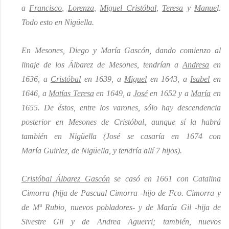
a
Francisco
,
Lorenza
,
Miguel Cristóbal
,
Teresa
y
Manue
l.
Todo esto en Nigüella.
En Mesones, Diego y María Gascón, dando comienzo al
linaje de los Álbarez de Mesones, tendrían a
Andresa
en
1636, a
Cristóbal
en 1639, a
Miguel
en 1643, a
Isabel
en
1646, a
Matías Teresa
en 1649, a
José
en 1652 y a
María
en
1655. De éstos, entre los varones, sólo hay descendencia
posterior en Mesones de Cristóbal, aunque sí la habrá
también en Nigüella (José se casaría en 1674 con
M
aría
Guirlez, de Nigüella, y tendría allí 7 hijos).
Cristóbal Álbarez Gascón
se casó en 1661 con Catalina
Cimorra (hija de Pascual Cimorra -hijo de Fco. Cimorra y
de Mª Rubio, nuevos pobladores- y de M
aría
Gil -hija de
Sivestre Gil y de Andrea Aguerri; también, nuevos