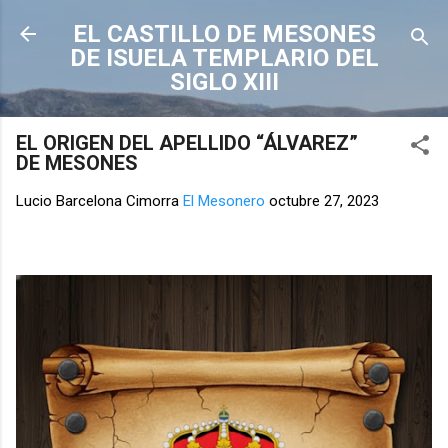
Ir al contenido principal
EL CASTILLO DE MESONES
DE ISUELA TEMPLARIO DEL
SIGLO XIII
EL ORIGEN DEL APELLIDO “ÁLVAREZ”
DE MESONES
Lucio Barcelona Cimorra
El Mesonero
octubre 27, 2023