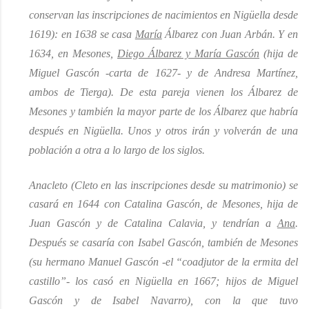
conservan las inscripciones de nacimientos en Nigüella desde
1619
):
e
n 1638 se casa
María
Álbarez con Juan Arbán. Y en
1634, en Mesones,
Diego Álbarez y María Gascón
(hija de
Miguel Gascón -carta de 1627- y de Andresa Martínez
,
ambos de Tierga
). De esta pareja vienen los Álbarez de
Mesones y también la mayor parte de los Álbarez que habría
después en Nigüella. Unos y otros irán y volverán de una
población a otra a lo largo de los siglos.
Anacleto (Cleto en las inscripciones desde su matrimonio) se
casará en 1644 con Catalina Gascón, de Mesones, hija de
Juan Gascón y de Catalina Calavia, y tendrían a
Ana
.
Después se casaría con Isabel Gascón, también de Mesones
(su hermano Manuel Gascón
-el “coadjutor de la ermita del
castillo”-
los casó en Nigüella en 1667; hijos de Miguel
Gascón y de Isabel Navarro), con la que tuvo