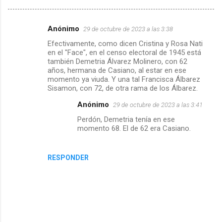
Anónimo
29 de octubre de 2023 a las 3:38
C
Efectivamente, como dicen Cristina y Rosa Nati
o
en el "Face", en el censo electoral de 1945 está
m
también Demetria Álvarez Molinero, con 62
años, hermana de Casiano, al estar en ese
e
momento ya viuda. Y una tal Francisca Álbarez
Sisamon, con 72, de otra rama de los Álbarez.
n
t
Anónimo
29 de octubre de 2023 a las 3:41
a
Perdón, Demetria tenía en ese
momento 68. El de 62 era Casiano.
r
i
RESPONDER
o
s