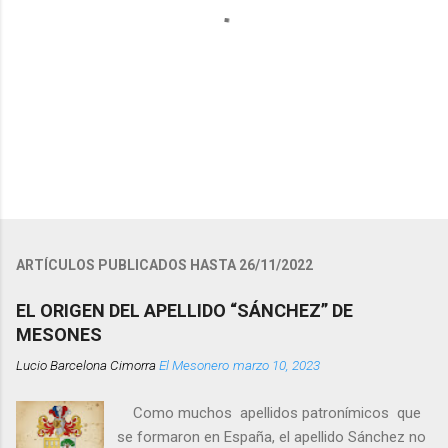
P
u
b
l
ARTÍCULOS PUBLICADOS HASTA 26/11/2022
i
c
EL ORIGEN DEL APELLIDO “SÁNCHEZ” DE
a
MESONES
r
u
Lucio Barcelona Cimorra
El Mesonero
marzo 10, 2023
n
c
o
Como muchos apellidos patronímicos que
m
se formaron en España, el apellido Sánchez no
e