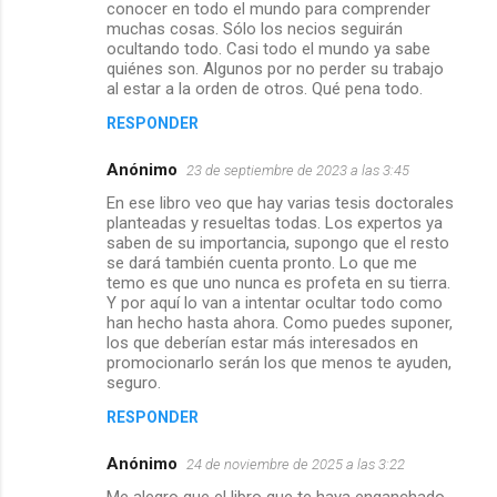
conocer en todo el mundo para comprender
o
muchas cosas. Sólo los necios seguirán
s
ocultando todo. Casi todo el mundo ya sabe
quiénes son. Algunos por no perder su trabajo
al estar a la orden de otros. Qué pena todo.
RESPONDER
Anónimo
23 de septiembre de 2023 a las 3:45
En ese libro veo que hay varias tesis doctorales
planteadas y resueltas todas. Los expertos ya
saben de su importancia, supongo que el resto
se dará también cuenta pronto. Lo que me
temo es que uno nunca es profeta en su tierra.
Y por aquí lo van a intentar ocultar todo como
han hecho hasta ahora. Como puedes suponer,
los que deberían estar más interesados en
promocionarlo serán los que menos te ayuden,
seguro.
RESPONDER
Anónimo
24 de noviembre de 2025 a las 3:22
Me alegro que el libro que te haya enganchado.