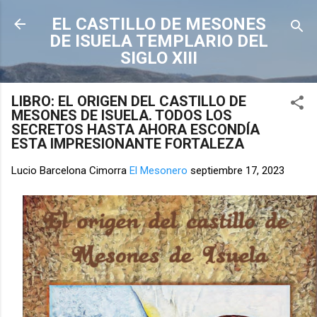
Ir al contenido principal
EL CASTILLO DE MESONES
DE ISUELA TEMPLARIO DEL
SIGLO XIII
LIBRO: EL ORIGEN DEL CASTILLO DE
MESONES DE ISUELA. TODOS LOS
SECRETOS HASTA AHORA ESCONDÍA
ESTA IMPRESIONANTE FORTALEZA
Lucio Barcelona Cimorra
El Mesonero
septiembre 17, 2023