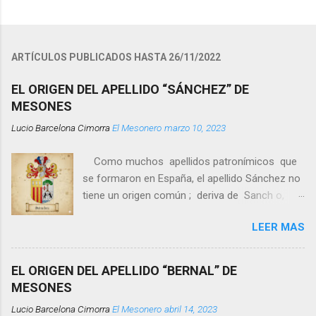
P
u
b
l
ARTÍCULOS PUBLICADOS HASTA 26/11/2022
i
c
EL ORIGEN DEL APELLIDO “SÁNCHEZ” DE
a
MESONES
r
u
Lucio Barcelona Cimorra
El Mesonero
marzo 10, 2023
n
c
o
Como muchos apellidos patronímicos que
m
se formaron en España, el apellido Sánchez no
e
tiene un origen común ; deriva de Sanch o,
n
t
nombre propio muy popular en la Península
a
LEER MAS
Ibérica desde la Edad Media, más la
r
terminación patronímica - ez -, es decir, el
i
o
apellido Sánchez significa “hijo o descendiente
EL ORIGEN DEL APELLIDO “BERNAL” DE
de Sancho” . Este nombre de pila fue
MESONES
introducido en España por los romanos como
Lucio Barcelona Cimorra
El Mesonero
abril 14, 2023
Sauco que, posteriormente, se convirtió en