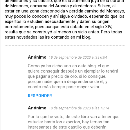
de Mesones y su castillo, que es la auténtica joya de la corona
de Mesones, comarca del Aranda y alrededores. Si bien, al
estar en una zona desconocida y perdida camino del Moncayo,
muy pocos lo conocen y ahí sigue olvidado, esperando que los
expertos lo estudien adecuadamente y daten su origen
correctamente, pues aunque está datado en el siglo XIV,
resulta que se construyó al menos un siglo antes. Pero todas
estas novedades las iré contando en mi blog.
Anónimo
18 de septiembre de 2023 a las 6:04
C
Como ya ha dicho uno en este blog, el que
o
quiera conseguir después un ejemplar lo tendrá
m
que pagar a precio de oro, si lo consigue,
porque nadie querrá desprenderse de él, y
e
cuanto más tiempo pase mayor valor.
n
RESPONDER
t
Anónimo
18 de septiembre de 2023 a las 15:14
a
Por lo que he visto, de este libro van a tener que
r
estudiar hasta los expertos, hay temas tan
i
interesantes de este castillo que deberán