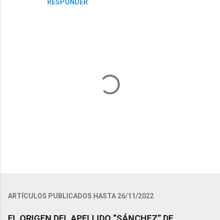
RESPONDER
P
u
b
l
ARTÍCULOS PUBLICADOS HASTA 26/11/2022
i
c
EL ORIGEN DEL APELLIDO “SÁNCHEZ” DE