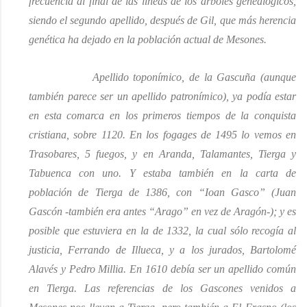
frecuencia al final de las líneas de los árboles genealógicos,
siendo el segundo apellido,
después de Gil
, que más herencia
genética ha dejado en la población
actual
de Mesones.
Apellido toponímico, de la Gascuña (aunque
también parece ser un apellido patronímico), ya podía estar
en esta comarca en los primeros tiempos de la conquista
cristiana
, sobre 1120
. En los fogages de 1495 lo vemos en
Trasobares, 5 fuegos, y en Aranda, Talamantes, Tierga y
Tabuenca con uno. Y estaba también en la carta de
población de Tierga de 1386, con “Ioan Gasco” (Juan
Gascón -también era antes
“
Arago
”
en vez de Aragón-); y es
posible que estuviera en la de 1332, la cual sólo recogía al
justicia, Ferrando de Illueca, y a los jurados, Bartolomé
Alavés y Pedro Millia. En 1610 debía ser un apellido común
en Tierga. Las referencias de los Gascones venidos a