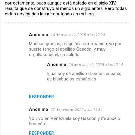
correctamente, pues aunque está datado en el siglo XIV,
resulta que se construyó al menos un siglo antes. Pero todas
estas novedades las iré contando en mi blog.
Anónimo
14 de marzo de 2025 a las 12:24
C
Muchas gracias, magnífica información, yo por
o
suerte tengo el apellido Gascón, y muy
m
orgulloso de él, un saludo
e
Anónimo
26 de marzo de 2025 a las 10:14
n
Igual soy de apellido Gascon, cubana,
de bisabuelos españoles
t
a
r
RESPONDER
i
Anónimo
27 de junio de 2025 a las 15:34
o
Yo vivo en Venezuela soy Gascon y mi abuelo
s
Francés.,
RESPONDER