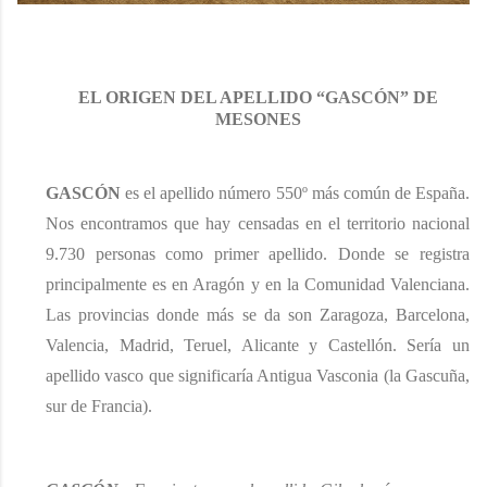
EL ORIGEN DEL APELLIDO “GASCÓN” DE
MESONES
GASC
Ó
N
es el
apellido
número 550º más común de España.
Nos encontramos que hay
censad
a
s
en el territorio nacional
9.73
0 personas
como
primer apellido
. Donde se registra
principalmente es en Aragón y en la Comunidad Valenciana.
Las provincias donde más se da
son
Zaragoza, Barcelona,
Valencia, Madrid, Teruel, Alicante y Castellón.
Sería un
apellido vasco que significaría Antigua Vasconia (la Gascuña,
sur de Francia)
.