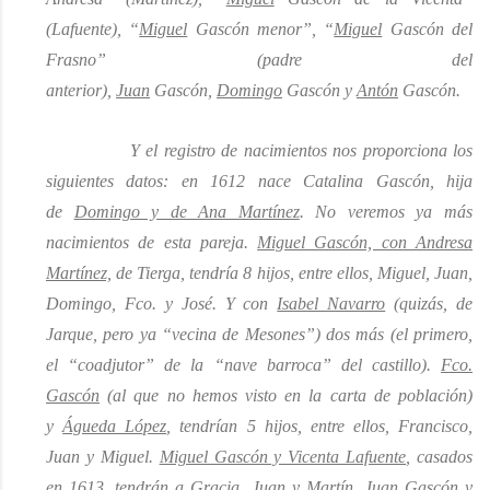
(Lafuente), “
Miguel
Gascón menor”, “
Miguel
Gascón del
Frasno” (padre del
anterior),
Juan
Gascón,
Domingo
Gascón y
Antón
Gascón.
Y el registro de nacimientos nos proporciona los
siguientes datos: en 1612 nace Catalina Gascón, hija
de
Domingo y de Ana Martínez
. No veremos ya más
nacimientos de esta pareja.
Miguel Gascón, con Andresa
Martínez,
de Tierga, tendría 8 hijos, entre ellos, Miguel, Juan,
Domingo, Fco. y José. Y con
Isabel Navarro
(quizás, de
Jarque, pero
ya
“vecina de Mesones”) dos más
(el primero,
el “coadjutor”
de la “nave barroca” del castillo
)
.
Fco.
Gascón
(al que no hemos visto en la carta de población)
y
Águeda López
, tendrían 5 hijos, entre ellos, Francisco,
Juan y Miguel.
Miguel Gascón y Vicenta Lafuente
, casados
en 1613, tendrán a Gracia, Juan y Martín.
Juan Gascón y