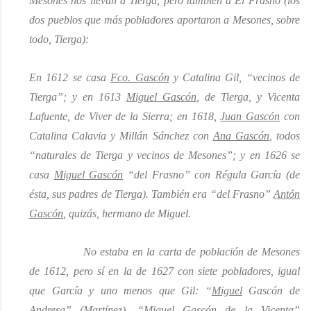
Mesones nos llevan a Tierga, pero también a El Frasno
(los
dos pueblos que más pobladores aportaron a Mesones, sobre
todo, Tierga):
E
n 1612 se casa
Fco. Gascón
y Catalina Gil, “vecinos de
Tierga”; y en 1613
Miguel Gascón
, de Tierga, y Vicenta
Lafuente, de Viver de la Sierra; en 1618,
Juan Gascón
con
Catalina Calavia y Millán Sánchez con
Ana Gascón
, todos
“naturales de Tierga y vecinos de Mesones”; y en 1626 se
casa
Miguel Gascón
“del Frasno” con Régula García
(de
ésta, sus padres de Tierga)
. También era “del Frasno”
Antón
Gascón
, quizás, hermano de Miguel.
No estaba en la carta de población de
Mesones
de
1612
,
pero sí en la de 1627 con siete pobladores, igual
que García y uno menos que Gil: “
Miguel
Gascón de
Andresa” (Martínez), “
Miguel
Gascón de la Vicenta”