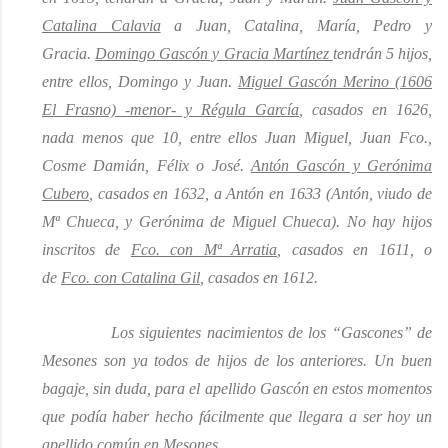
Catalina Calavia
a Juan, Catalina, María, Pedro y
Gracia.
Domingo Gascón y Gracia Martínez
tendrán 5 hijos,
entre ellos, Domingo y Juan.
Miguel Gascón Merino (1606
El Frasno) -menor- y Régula García
, casados en 1626,
nada
menos que 10, entre ellos Juan Miguel, Juan Fco.,
Cosme Damián, Félix o José.
Antón Gascón y Gerónima
Cubero
, casados en 1632, a Antón en 1633 (Antón, viudo de
Mª Chueca, y Gerónima de Miguel Chueca). No hay hijos
inscritos de
Fco
.
con Mª Arratia
, casados en 1611, o
de
Fco
.
con Catalina Gil
, casados en 1612.
Los siguientes nacimientos de los
“
Gascones
”
de
Mesones son
ya todos de hijos de los anteriores. Un buen
bagaje, sin duda, para el apellido Gascón en estos momentos
que podía haber hecho fácilmente que llegara a ser hoy un
apellido común en Mesones.