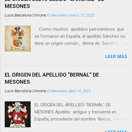
a
MESONES
r
u
Lucio Barcelona Cimorra
El Mesonero
marzo 10, 2023
n
c
o
Como muchos apellidos patronímicos que
m
se formaron en España, el apellido Sánchez no
e
tiene un origen común ; deriva de Sanch o,
n
t
nombre propio muy popular en la Península
a
LEER MAS
Ibérica desde la Edad Media, más la
r
terminación patronímica - ez -, es decir, el
i
o
apellido Sánchez significa “hijo o descendiente
EL ORIGEN DEL APELLIDO “BERNAL” DE
de Sancho” . Este nombre de pila fue
MESONES
introducido en España por los romanos como
Lucio Barcelona Cimorra
El Mesonero
abril 14, 2023
Sauco que, posteriormente, se convirtió en
Sancho. Sánchez es un apellido español muy
EL ORIGEN DEL APELLIDO “BERNAL” DE
difundido en España y América. Ocupa el 7º
MESONES Apellido antiguo y frecuente en
lugar entre los apellidos en España y lo llevan
España, procedente del nombre Bernal, común
como primer apellido 816 . 968 personas.
sobre todo en Aragón durante la Edad Media
Como otros apellidos patronímicos, no tien e