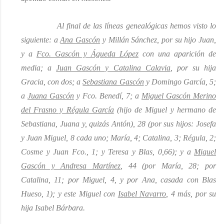
Al final de las líneas genealógicas hemos visto lo
siguiente: a
Ana Gascón
y Millán Sánchez, por su hijo Juan,
y a
Fco. Gascón y Águeda López
con una aparición de
media; a
Juan Gascón y Catalina Calavia
, por su hija
Gracia, con dos; a
Sebastiana Gascón
y Domingo García, 5;
a
Juana Gascón
y Fco. Benedí, 7; a
Miguel Gascón Merino
del Frasno y Régula García
(hijo de Miguel y hermano de
Sebastiana, Juana y, quizás Antón), 28 (por sus hijos: Josefa
y Juan Miguel, 8
cada uno
; María, 4; Catalina, 3; Régula, 2;
Cosme y Juan Fco., 1; y Teresa y Blas, 0,66);
y
a
Miguel
Gascón y Andresa Martínez
, 44 (por María, 28; por
Catalina, 11; por Miguel, 4, y por Ana, casada con Blas
Hueso, 1); y este Miguel con
Isabel Navarro
, 4 más
, por su
hija Isabel Bárbara.