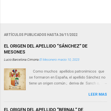
P
u
b
l
ARTÍCULOS PUBLICADOS HASTA 26/11/2022
i
c
EL ORIGEN DEL APELLIDO “SÁNCHEZ” DE
a
MESONES
r
u
Lucio Barcelona Cimorra
El Mesonero
marzo 10, 2023
n
c
o
Como muchos apellidos patronímicos que
m
se formaron en España, el apellido Sánchez no
e
tiene un origen común ; deriva de Sanch o,
n
t
nombre propio muy popular en la Península
a
LEER MAS
Ibérica desde la Edad Media, más la
r
terminación patronímica - ez -, es decir, el
i
o
apellido Sánchez significa “hijo o descendiente
EL ORIGEN DEL APELLIDO “BERNAL” DE