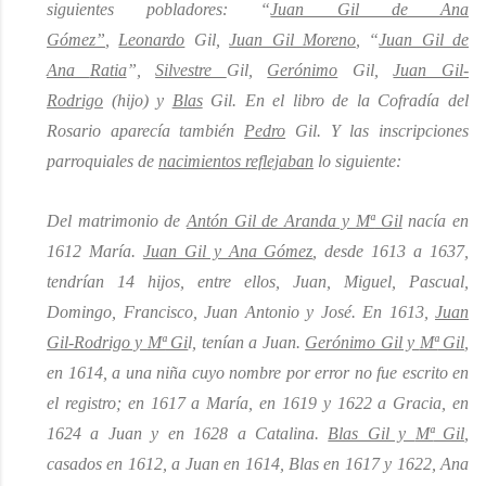
siguientes pobladores: “
Juan Gil de Ana
Gómez”
,
Leonardo
Gil,
Juan Gil Moreno
, “
Juan Gil de
Ana
Ratia
”,
Silvestre
Gil,
Gerónimo
Gil,
Juan Gil
-
Rodrigo
(hijo) y
Blas
Gil. En el libro de la Cofradía del
Rosario aparecía también
Pedro
Gil. Y las inscripciones
parroquiales de
nacimientos reflejaban
lo siguiente:
Del matrimonio de
Antón Gil de Aranda y
Mª
Gil
nacía en
1612 María.
Juan Gil y Ana Gómez
, desde 1613 a 1637,
tendrían 14 hijos, entre ellos, Juan, Miguel, Pascual,
Domingo, F
rancis
co, Juan Antonio y José. En 1613,
Juan
Gil
-
Rodrigo y
Mª
Gi
l, tenían a Juan.
Gerónimo Gil y
Mª
Gil
,
en 1614, a una niña cuyo nombre por error no fue escrito en
el registro; en 1617 a María, en 1619 y 1622 a Gracia, en
1624 a Juan y en 1628 a Catalina.
Blas Gil y
Mª
Gil
,
casados en 1612, a Juan en 1614, Blas en 1617 y 1622, Ana