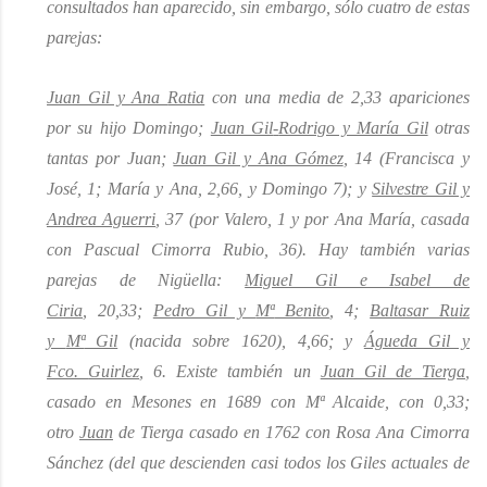
consultados han aparecido, sin embargo, sólo cuatro de estas
parejas:
Juan Gil y Ana
Ratia
con una media de 2,33 apariciones
por
su hijo
Domingo;
Juan Gil
-
Rodrigo y María Gil
otras
tantas por Juan;
Juan Gil y Ana Gómez
, 14 (Francisca y
José, 1; María y Ana, 2,66, y Domingo 7); y
Silvestre Gil y
Andrea Aguerri
, 37 (por Valero, 1 y por Ana María, casada
con Pascual Cimorra Rubio, 36). Hay también varias
parejas de
Nigüella
:
Miguel Gil e Isabel de
Ciria
,
20,33
;
Pedro Gil y
Mª
Benito
, 4;
Baltasar Ruiz
y
Mª
Gil
(nacida sobre 1620), 4,66; y
Águeda Gil y
Fco.
Guirlez
, 6. Existe
también un
Juan Gil de
Tierga
,
casado en Mesones en 1689 con
Mª
Alcaide, con 0,33;
otro
Juan
de
Tierga
casado en 1762 con Rosa Ana Cimorra
Sánchez (del que descienden casi todos los Giles actuales de