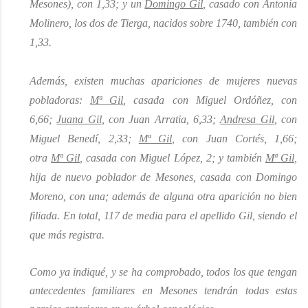
Mesones), con 1,33; y un
Domingo Gil
, casado con Antonia
Molinero, los dos de
Tierga
, nacidos sobre 1740, también con
1,33.
Además, existen muchas
apariciones de
mujeres nuevas
pobladoras:
Mª
Gil
, casada con Miguel Ordóñez, con
6,66;
Juana Gil
, con Juan Arratia, 6,33;
Andresa
Gil
, con
Miguel
Benedí
, 2,33;
Mª
Gil
, con Juan Cortés, 1,66;
otra
Mª
Gil
, casada con Miguel López, 2; y también
Mª
Gil
,
hija de nuevo poblador de Mesones, casada con Domingo
Moreno, con una; además de alguna otra aparición no bien
filiada. En total, 117 de media para el apellido Gil, siendo el
que más registra.
Como ya indiqué, y se ha comprobado, todos los que tengan
antecedentes familiares en Mesones tendrán todas estas