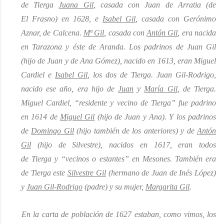
de
Tierga
Juana Gil
, casada con Juan de Arratia
(de
El
Frasno
)
en 1628, e
Isabel Gil
, casada con Gerónimo
Aznar, de
Calcena
.
Mª
Gil
, casada con
Antón Gil
, era nacida
en Tarazona y éste de Aranda. Los padrinos de Juan Gil
(hijo de Juan y de Ana Gómez), nacido en 1613, eran Miguel
Cardiel e
Isabel Gil
, los dos de
Tierga
. Juan Gil
-
Rodrigo,
nacido ese año, era hijo de
Juan
y
María Gil
, de
Tierga
.
Miguel Cardiel, “residente y vecino de
Tierga
” fue padrino
en 1614 de
Miguel Gil
(hijo de Juan y Ana). Y los padrinos
de
Domingo Gil
(hijo también de los anteriores) y de
Antón
Gil
(hijo de Silvestre), nacidos en 1617, eran todos
de
Tierga
y “vecinos o estantes” en Mesones. También era
de
Tierga
este
Silvestre Gil
(hermano de Juan de Inés López)
y
Juan Gil
-
Rodrigo
(padre) y su mujer,
Margarita Gil
.
En la carta de población de 1627 estaban, como vimos, los