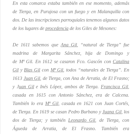
En esta comarca estaba también
en ese momento
, además
de
Tierga
, en
Purujosa
con un fuego y en
Malanquilla
con
dos. De las inscripciones parroquiales tenemos algunos datos
de los lugares de
procedencia
de los Giles de Mesones:
De 1611 sabemos que
Ana Gil
, “natural de
Tierga
” fue
madrina de Margarita Sánchez, hija de Domingo y
de
Mª
Gil. En 1612 se casaron Fco. Gascón con
Catalina
Gil
y
Blas Gil
con
Mª
Gil
, todos “naturales de
Tierga
”. En
1613
Juan Gil
, de
Tierga
, con Ana de Arratia, de El
Frasno
;
y J
uan Gil
e Inés López, ambos de
Tierga
.
F
rancis
ca Gil
,
casada en 1615 con Antonio Sánchez, era de
Calcena
.
También lo era
Mª
Gil
, casada en 1621 con Juan Cortés,
de
Tierga
. En 1619 se casan Pedro Burbano y
Juana Gil
, los
dos de
Tierga
; y también
Leonardo Gil
, de
Tierga
, con
Águeda de Arratia, de El
Frasno
. También era