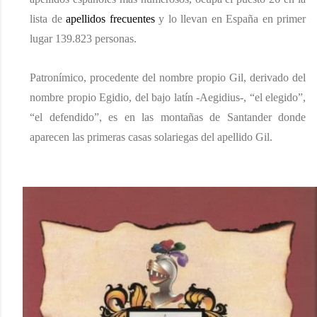
lista de
apellidos frecuentes
y lo llevan en España en primer
lugar 139.823 personas
.
Patronímico,
procedente del nombre propio Gil, derivado del
nombre propio Egidio, del bajo latín
-
Aegidius
-, “el elegido”,
“el defendido”
, e
s en las montañas de Santander donde
aparecen las primera
s
casas solar
iega
s del apellido Gil
.