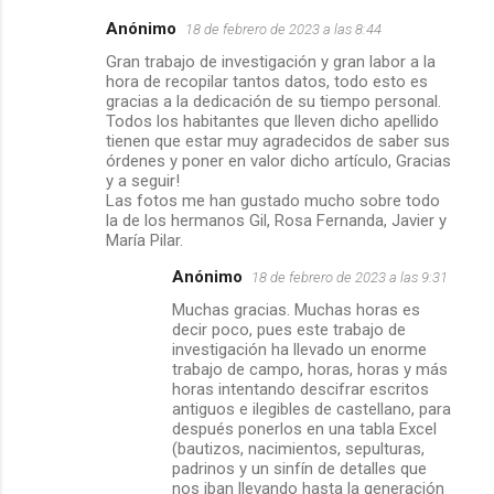
Anónimo
18 de febrero de 2023 a las 8:44
C
Gran trabajo de investigación y gran labor a la
o
hora de recopilar tantos datos, todo esto es
m
gracias a la dedicación de su tiempo personal.
Todos los habitantes que lleven dicho apellido
e
tienen que estar muy agradecidos de saber sus
órdenes y poner en valor dicho artículo, Gracias
n
y a seguir!
t
Las fotos me han gustado mucho sobre todo
la de los hermanos Gil, Rosa Fernanda, Javier y
a
María Pilar.
r
Anónimo
18 de febrero de 2023 a las 9:31
i
Muchas gracias. Muchas horas es
o
decir poco, pues este trabajo de
s
investigación ha llevado un enorme
trabajo de campo, horas, horas y más
horas intentando descifrar escritos
antiguos e ilegibles de castellano, para
después ponerlos en una tabla Excel
(bautizos, nacimientos, sepulturas,
padrinos y un sinfín de detalles que
nos iban llevando hasta la generación